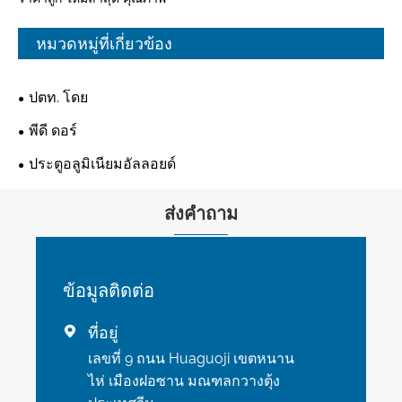
หมวดหมู่ที่เกี่ยวข้อง
ปตท. โดย
พีดี ดอร์
ประตูอลูมิเนียมอัลลอยด์
ส่งคำถาม
ข้อมูลติดต่อ
ที่อยู่

เลขที่ 9 ถนน Huaguoji เขตหนาน
ไห่ เมืองฝอซาน มณฑลกวางตุ้ง