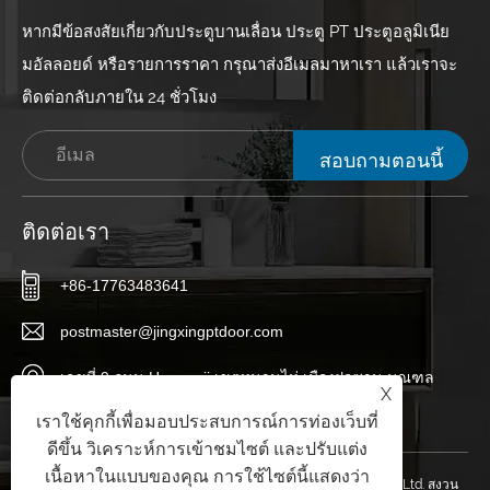
หากมีข้อสงสัยเกี่ยวกับประตูบานเลื่อน ประตู PT ประตูอลูมิเนีย
มอัลลอยด์ หรือรายการราคา กรุณาส่งอีเมลมาหาเรา แล้วเราจะ
ติดต่อกลับภายใน 24 ชั่วโมง
สอบถามตอนนี้
ติดต่อเรา
+86-17763483641
postmaster@jingxingptdoor.com
เลขที่ 9 ถนน Huaguoji เขตหนานไห่ เมืองฝอซาน มณฑล
X
กวางตุ้ง ประเทศจีน
เราใช้คุกกี้เพื่อมอบประสบการณ์การท่องเว็บที่
ดีขึ้น วิเคราะห์การเข้าชมไซต์ และปรับแต่ง
เนื้อหาในแบบของคุณ การใช้ไซต์นี้แสดงว่า
ลิขสิทธิ์ © 2024 Foshan Jingxing PT Aluminium Alloy Door Co., Ltd. สงวน