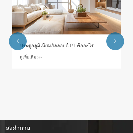


ส่งคำถาม