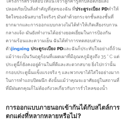
โครงการตรวจสอบให้แน่ใจว่าลูกค้ารู้สึกปลอดภัยและ
ปลอดภัยเป็นสิ่งสำคัญที่สุดของฉัน ที่
ประตูระเบียง PD
ทำให้
จิตใจของฉันสบายใจจริงๆ มันทำด้วยกระจกชั้นสองชั้นที่
ยากมากและการออกแบบกลวงไม่ได้ทำให้เกิดเสียงรบกวน
กลางแจ้ง-มันยังทำงานได้อย่างยอดเยี่ยมในการป้องกัน
ความร้อนและความเย็น ฉันได้ทำการทดสอบส่วน
ตัว
jingxing
ประตูระเบียง PD
และฉันก็ประทับใจอย่างถี่ถ้วน
แม้ว่าจะเป็นวันฤดูร้อนที่แผดเผาที่มีอุณหภูมิสูงถึง 35 ° C แต่
ประตูนี้ก็ยังคงอยู่ด้านในที่ดีและสะดวกสบาย ยิ่งไปกว่านั้น
กรอบประตูนั้นแข็งแรงจริง ๆ และพวกเขาได้ใส่ใจอย่างมาก
ในการทำแถบปิดผนึก ดังนั้นแม้ว่าคุณจะอาศัยอยู่ในสถานที่
ที่มีฝนตกคุณก็ไม่ต้องกังวลเกี่ยวกับการรั่วไหลของน้ำ
การออกแบบภายนอกเข้ากันได้กับสไตล์การ
ตกแต่งที่หลากหลายหรือไม่?