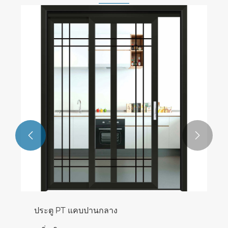


ประตู PT แคบปานกลาง